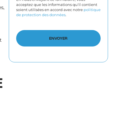
acceptez que les informations qu'il contient
s,
soient utilisées en accord avec notre
politique
de protection des données
.
t
E