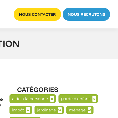
NOUS CONTACTER
NOUS RECRUTONS
ITION
CATÉGORIES
aide a la personne
garde d’enfant
ie
11
4
9
impôt
jardinage
ménage
4
14
41