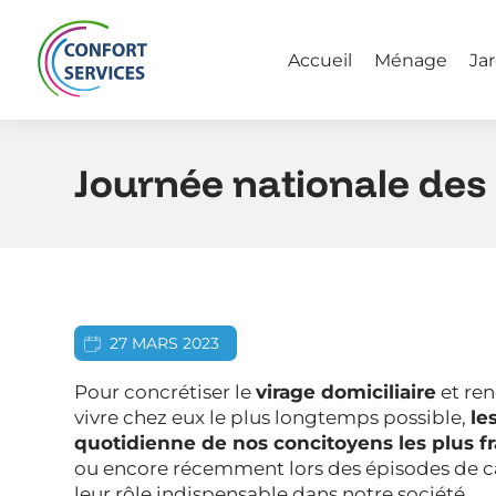
Panneau de gestion des cookies
Accueil
Ménage
Ja
Journée nationale des 
27 MARS 2023
Pour concrétiser le
virage domiciliaire
et ren
vivre chez eux le plus longtemps possible,
le
quotidienne de nos concitoyens les plus fr
ou encore récemment lors des épisodes de can
leur rôle indispensable dans notre société.