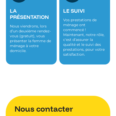
LA
LE SUIVI
PRÉSENTATION
Vos prestations de
ménage ont
Nous viendrons, lors
commencé !
d’un deuxième rendez-
Maintenant, notre rôle,
vous (gratuit), vous
c'est d’assurer la
présenter la femme de
qualité et le suivi des
ménage à votre
prestations, pour votre
domicile.
satisfaction.
Nous contacter