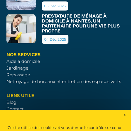
05 Déc 2025
PRESTATAIRE DE MÉNAGE À
DOMICILE À NANTES, UN
PARTENAIRE POUR UNE VIE PLUS
PROPRE
04 Déc 2025
NOS SERVICES
Aide à domicile
Jardinage
Repassage
Nettoyage de bureaux et entretien des espaces verts
LIENS UTILE
Blog
Contact
X
Mas
Nos tarifs
Nous recrutons
Ce site utilise des cookies et vous donne le contrôle sur ceux