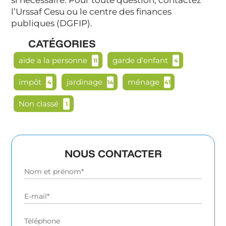
si nécessaire. Pour toute question, contactez
l’Urssaf Cesu ou le centre des finances
publiques (DGFIP).
CATÉGORIES
aide a la personne
garde d’enfant
11
4
impôt
jardinage
ménage
4
14
41
Non classé
1
NOUS CONTACTER