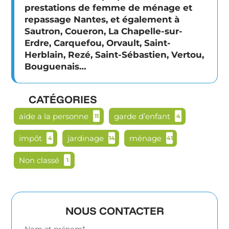
prestations de femme de ménage et
repassage Nantes, et également à
Sautron, Coueron, La Chapelle-sur-
Erdre, Carquefou, Orvault, Saint-
Herblain, Rezé, Saint-Sébastien, Vertou,
Bouguenais…
CATÉGORIES
aide a la personne
garde d’enfant
11
4
impôt
jardinage
ménage
4
14
41
Non classé
1
NOUS CONTACTER