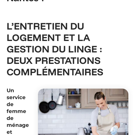
L’ENTRETIEN DU
LOGEMENT ET LA
GESTION DU LINGE :
DEUX PRESTATIONS
COMPLÉMENTAIRES
Un
service
de
femme
de
ménage
et